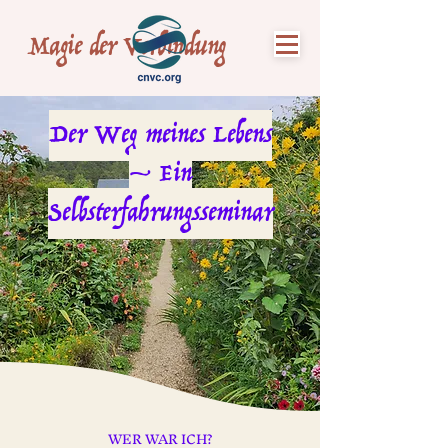
Magie der Verbindung
Der Weg meines Lebens
– Ein
Selbsterfahrungsseminar
WER WAR ICH?