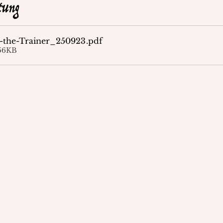
tung
-the-Trainer_250923
.pdf
56KB